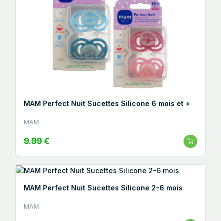
MAM Perfect Nuit Sucettes Silicone 6 mois et +
MAM
9.99 €
MAM Perfect Nuit Sucettes Silicone 2-6 mois
MAM