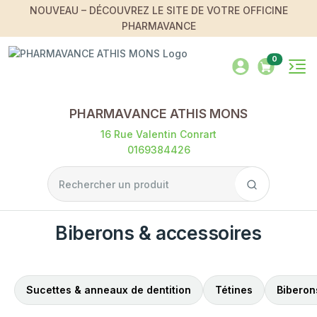
NOUVEAU – DÉCOUVREZ LE SITE DE VOTRE OFFICINE
PHARMAVANCE
0
PHARMAVANCE ATHIS MONS
16 Rue Valentin Conrart
0169384426
Biberons & accessoires
Sucettes & anneaux de dentition
Tétines
Biberon