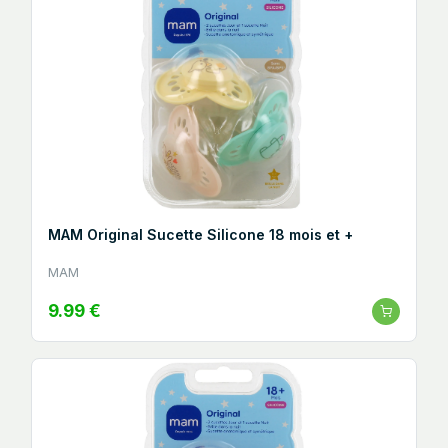
MAM Original Sucette Silicone 18 mois et +
MAM
9.99 €