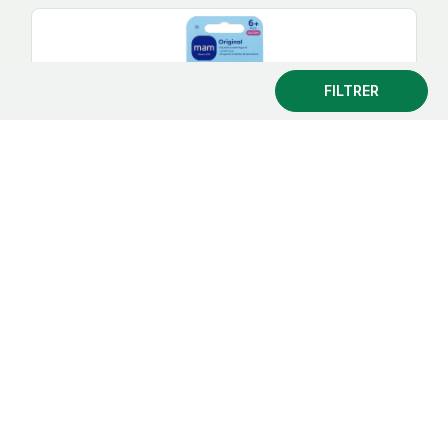
FILTRER
MAM Original Sucettes Anatomiques Silicone 6
Mois et +
MAM
7.90 €